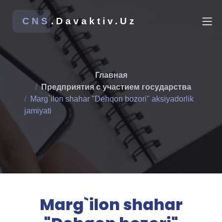
CNS
.Davaktiv.Uz
Главная
Предприятия с участием государства
Marg`ilon shahar "Dehqon bozori" aksiyadorlik
jamiyati
Marg`ilon shahar