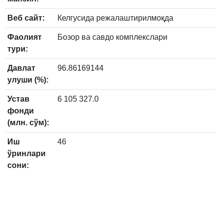
Веб сайт:
Келгусида режалаштирилмоқда
Фаолият
Бозор ва савдо комплекслари
тури:
Давлат
96.86169144
улуши (%):
Устав
6 105 327.0
фонди
(млн. сўм):
Иш
46
ўринлари
сони: