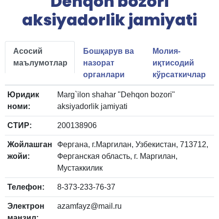
"Dehqon bozori"
aksiyadorlik jamiyati
Асосий
Бошқарув ва
Молия-
маълумотлар
назорат
иқтисодий
органлари
кўрсаткичлар
Юридик
Marg`ilon shahar "Dehqon bozori"
номи:
aksiyadorlik jamiyati
СТИР:
200138906
Жойлашган
Фергана, г.Маргилан, Узбекистан, 713712,
жойи:
Ферганская область, г. Маргилан,
Мустаккилик
Телефон:
8-373-233-76-37
Электрон
azamfayz@mail.ru
манзил: