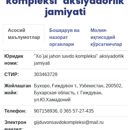
kompleksi" aksiyadorlik
jamiyati
Асосий
Бошқарув ва
Молия-
маълумотлар
назорат
иқтисодий
органлари
кўрсаткичлар
Юридик
"Xo`jai jahon savdo kompleksi" aksiyadorlik
номи:
jamiyati
СТИР:
303463728
Жойлашган
Бухоро, Ғиждувон т., Узбекистан, 200502,
жойи:
Бухарская область, г. Гиждуван,
ул.Ю.Хамадоний
Телефон:
907158936, 0 365 57-27-435
Электрон
gijduvonsavdokompleksi@mail.ru
манзил: