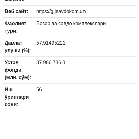
Веб сайт:
https://gijsavdokom.uz/
Фаолият
Бозор ва савдо комплекслари
тури:
Давлат
57.91495221
улуши (%):
Устав
37 986 736.0
фонди
(млн. сўм):
Иш
56
ўринлари
сони: