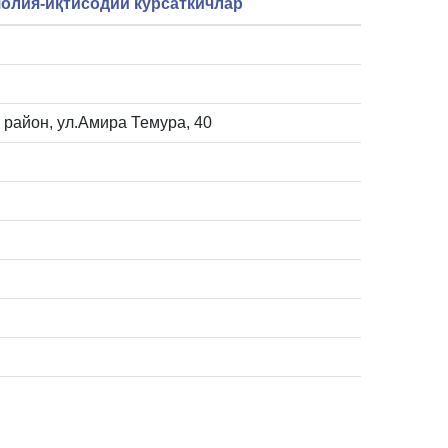
олия-иқтисодий кўрсаткичлар
й район, ул.Амира Темура, 40