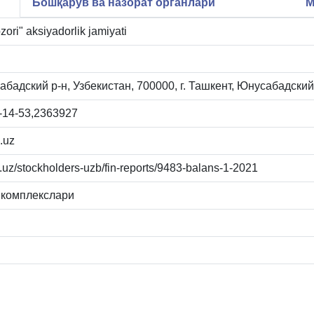
Бошқарув ва назорат органлари
М
ori" aksiyadorlik jamiyati
абадский р-н, Узбекистан, 700000, г. Ташкент, Юнусабадски
-14-53,2363927
.uz
ri.uz/stockholders-uzb/fin-reports/9483-balans-1-2021
 комплекслари