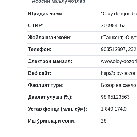
Асосий маълумотлар
Юридик номи:
"Oloy dehqon boz
СТИР:
200984163
Жойлашган жойи:
г.Ташкент, Юнус
Телефон:
903512997, 232
Электрон манзил:
www.oloy-bozori
Веб сайт:
http://oloy-bozo
Фаолият тури:
Бозор ва савдо
Давлат улуши (%):
98.65123563
Устав фонди (млн. сўм):
1 849 174.0
Иш ўринлари сони:
26