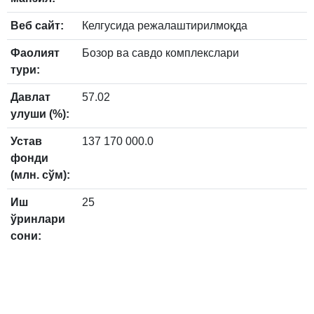
Веб сайт:
Келгусида режалаштирилмоқда
Фаолият
Бозор ва савдо комплекслари
тури:
Давлат
57.02
улуши (%):
Устав
137 170 000.0
фонди
(млн. сўм):
Иш
25
ўринлари
сони: