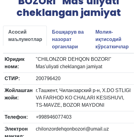
BOZORI" Mas'uliyati
cheklangan jamiyat
Асосий
Бошқарув ва
Молия-
маълумотлар
назорат
иқтисодий
органлари
кўрсаткичлар
Юридик
"CHILONZOR DEHQON BOZORI"
номи:
Mas'uliyati cheklangan jamiyat
СТИР:
200796420
Жойлашган
г.Ташкент, Чиланзарский р-н, X.DO STLIGI
жойи:
VA FARHOD KO CHALARI KESISHUVI,
TS-MAVZE, BOZOR MAYDONI
Телефон:
+998946077403
Электрон
chilonzordehqonbozori@umail.uz
манзил: