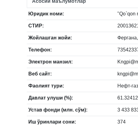
Асосий маълумотлар
Юридик номи:
"Qo`qon n
СТИР:
2001362
Жойлашган жойи:
Фергана, 
Телефон:
73542337
Электрон манзил:
Kngpi@ma
Веб сайт:
kngpi@ma
Фаолият тури:
Нефт-га
Давлат улуши (%):
61.3241
Устав фонди (млн. сўм):
3 433 83
Иш ўринлари сони:
374