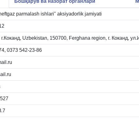
Бошқарув ва назорат органлари
М
eftgaz parmalash ishlari" aksiyadorlik jamiyati
12
г.Коканд, Uzbekistan, 150700, Ferghana region, г. Коканд, ул
4, 0373 542-23-86
il.ru
il.ru
з
2527
3.7