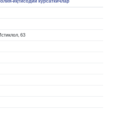
олия-иқтисодий кўрсаткичлар
.Истиклол, 63