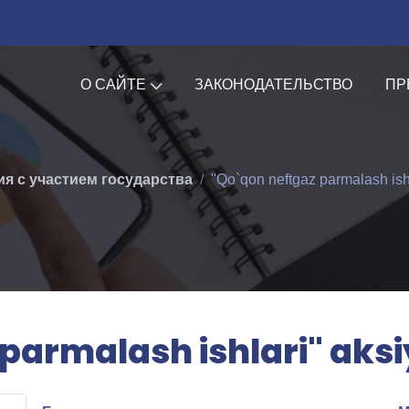
О САЙТЕ
ЗАКОНОДАТЕЛЬСТВО
ПР
я с участием государства
"Qo`qon neftgaz parmalash ishl
parmalash ishlari" aksi