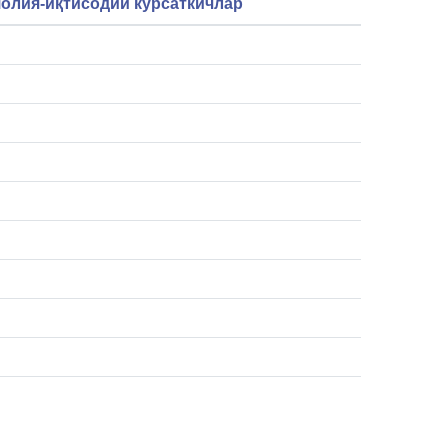
олия-иқтисодий кўрсаткичлар