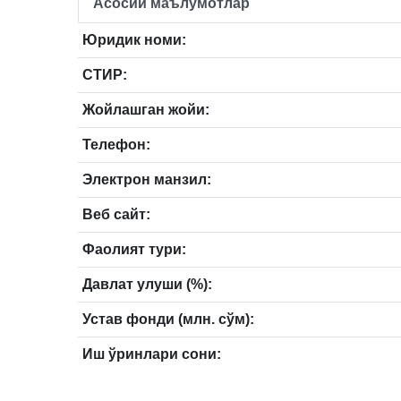
Асосий маълумотлар
Юридик номи:
СТИР:
Жойлашган жойи:
Телефон:
Электрон манзил:
Веб сайт:
Фаолият тури:
Давлат улуши (%):
Устав фонди (млн. сўм):
Иш ўринлари сони: