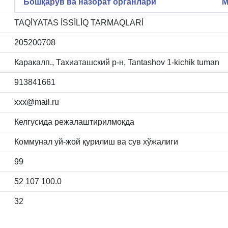
Бошқарув ва назорат органлари
М
TAQÍYATAS ÍSSÍLÍQ TARMAQLARÍ
205200708
Каракалп., Тахиаташский р-н, Tantashov 1-kichik tuman
913841661
xxx@mail.ru
Келгусида режалаштирилмоқда
Коммунал уй-жой қурилиш ва сув хўжалиги
99
52 107 100.0
32