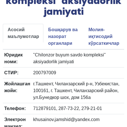
kompleksi" aksiyadorlik
jamiyati
Асосий
Бошқарув ва
Молия-
маълумотлар
назорат
иқтисодий
органлари
кўрсаткичлар
Юридик
"Chilonzor buyum savdo kompleksi"
номи:
aksiyadorlik jamiyati
СТИР:
200797009
Жойлашган
г.Ташкент, Чиланзарский р-н, Узбекистан,
жойи:
100161, г. Ташкент, Чиланзарский район,
ул.Бунедкор шох, дом 156а
Телефон:
712879101, 287-73-22, 279-21-01
Электрон
khusainov.jamshid@yandex.com
манзил: