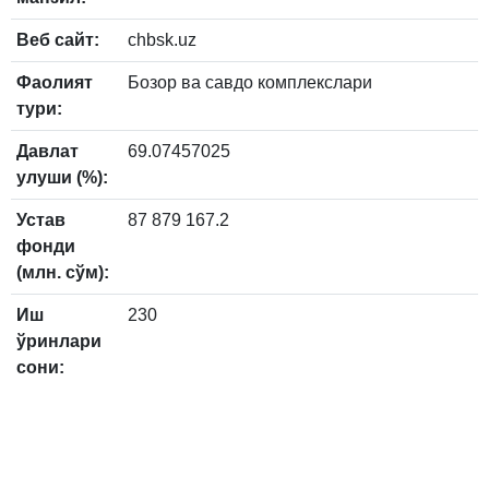
Веб сайт:
chbsk.uz
Фаолият
Бозор ва савдо комплекслари
тури:
Давлат
69.07457025
улуши (%):
Устав
87 879 167.2
фонди
(млн. сўм):
Иш
230
ўринлари
сони: