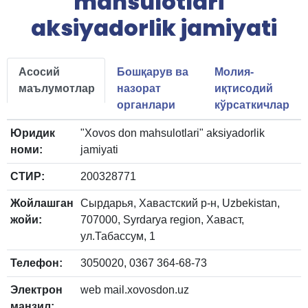
mahsulotlari"
aksiyadorlik jamiyati
Асосий
Бошқарув ва
Молия-
маълумотлар
назорат
иқтисодий
органлари
кўрсаткичлар
Юридик
"Xovos don mahsulotlari" aksiyadorlik
номи:
jamiyati
СТИР:
200328771
Жойлашган
Сырдарья, Хавастский р-н, Uzbekistan,
жойи:
707000, Syrdarya region, Хаваст,
ул.Табассум, 1
Телефон:
3050020, 0367 364-68-73
Электрон
web mail.xovosdon.uz
манзил: