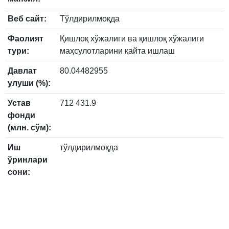
Веб сайт:
Тўлдирилмоқда
Фаолият
Қишлоқ хўжалиги ва қишлоқ хўжалиги
тури:
маҳсулотларини қайта ишлаш
Давлат
80.04482955
улуши (%):
Устав
712 431.9
фонди
(млн. сўм):
Иш
тўлдирилмоқда
ўринлари
сони: