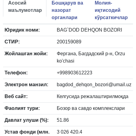
Асосий
Бошқарув ва
Молия-
маълумотлар
назорат
иқтисодий
органлари
кўрсаткичлар
Юридик номи:
BAG`DOD DEHQON BOZORI
СТИР:
200159089
Жойлашган жойи:
Фергана, Багдадский р-н, Orzu
ko'chasi
Телефон:
+998903612223
Электрон манзил:
bagdod_dehqon_bozori@umail.uz
Веб сайт:
Келгусида режалаштирилмоқда
Фаолият тури:
Бозор ва савдо комплекслари
Давлат улуши (%):
51.86
Устав фонди (млн.
3 026 420.4