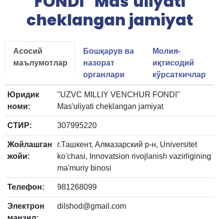
FONDI" Mas'uliyati
cheklangan jamiyat
Асосий
Бошқарув ва
Молия-
маълумотлар
назорат
иқтисодий
органлари
кўрсаткичлар
Юридик
"UZVC MILLIY VENCHUR FONDI"
номи:
Mas'uliyati cheklangan jamiyat
СТИР:
307995220
Жойлашган
г.Ташкент, Алмазарский р-н, Universitet
жойи:
ko'chasi, Innovatsion rivojlanish vazirligining
ma'muriy binosi
Телефон:
981268099
Электрон
dilshod@gmail.com
манзил: