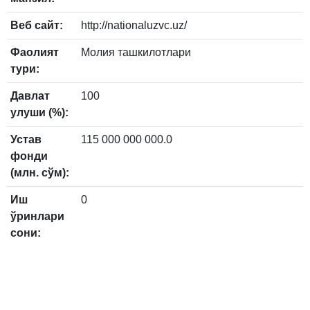
Веб сайт:
http://nationaluzvc.uz/
Фаолият
Молия ташкилотлари
тури:
Давлат
100
улуши (%):
Устав
115 000 000 000.0
фонди
(млн. сўм):
Иш
0
ўринлари
сони: