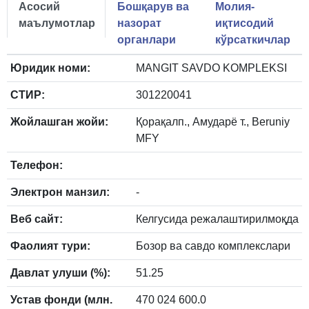
Асосий
Бошқарув ва
Молия-
маълумотлар
назорат
иқтисодий
органлари
кўрсаткичлар
Юридик номи:
MANGIT SAVDO KOMPLEKSI
СТИР:
301220041
Жойлашган жойи:
Қорақалп., Амударё т., Beruniy
MFY
Телефон:
Электрон манзил:
-
Веб сайт:
Келгусида режалаштирилмоқда
Фаолият тури:
Бозор ва савдо комплекслари
Давлат улуши (%):
51.25
Устав фонди (млн.
470 024 600.0