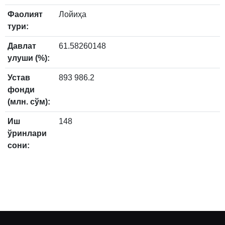
Фаолият
Лойиҳа
тури:
Давлат
61.58260148
улуши (%):
Устав
893 986.2
фонди
(млн. сўм):
Иш
148
ўринлари
сони: