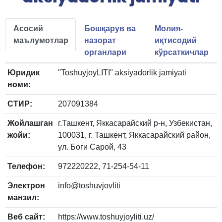
Асосий
Бошқарув ва
Молия-
маълумотлар
назорат
иқтисодий
органлари
кўрсаткичлар
Юридик
"ToshuyjoyLITI" aksiyadorlik jamiyati
номи:
СТИР:
207091384
Жойлашган
г.Ташкент, Яккасарайский р-н, Узбекистан,
жойи:
100031, г. Ташкент, Яккасарайский район,
ул. Боги Сарой, 43
Телефон:
972220222, 71-254-54-11
Электрон
info@toshuvjovliti
манзил:
Веб сайт:
https://www.toshuyjoyliti.uz/