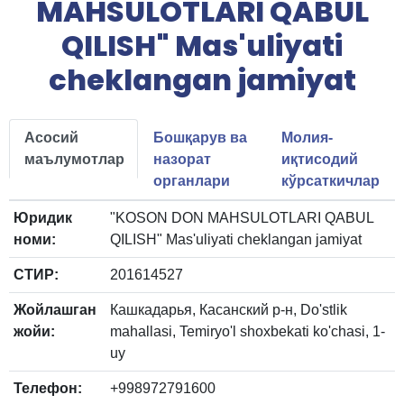
MAHSULOTLARI QABUL
QILISH" Mas'uliyati
cheklangan jamiyat
Асосий
Бошқарув ва
Молия-
маълумотлар
назорат
иқтисодий
органлари
кўрсаткичлар
Юридик
"KOSON DON MAHSULOTLARI QABUL
номи:
QILISH" Mas'uliyati cheklangan jamiyat
СТИР:
201614527
Жойлашган
Кашкадарья, Касанский р-н, Do'stlik
жойи:
mahallasi, Temiryo'l shoxbekati ko'chasi, 1-
uy
Телефон:
+998972791600