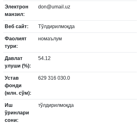
Электрон
don@umail.uz
манзил:
Веб сайт:
Тўлдирилмоқда
Фаолият
номаълум
тури:
Давлат
54.12
улуши (%):
Устав
629 316 030.0
фонди
(млн. сўм):
Иш
тўлдирилмоқда
ўринлари
сони: