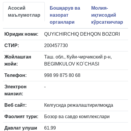
Асосий
Бошқарув ва
Молия-
маълумотлар
назорат
иқтисодий
органлари
кўрсаткичлар
Юридик номи:
QUYICHIRCHIQ DEHQON BOZORI
СТИР:
200457730
Жойлашган
Таш. обл., Куйи-чирчикский р-н,
жойи:
BEGIMKULOV KO`CHASI
Телефон:
998 99 875 80 68
Электрон
-
манзил:
Веб сайт:
Келгусида режалаштирилмоқда
Фаолият тури:
Бозор ва савдо комплекслари
Давлат улуши
61.99