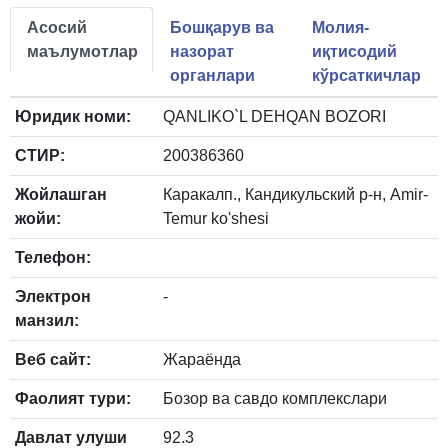
Асосий
Бошқарув ва
Молия-
маълумотлар
назорат
иқтисодий
органлари
кўрсаткичлар
Юридик номи:
QANLIKO`L DEHQAN BOZORI
СТИР:
200386360
Жойлашган
Каракалп., Кандикульский р-н, Amir-
жойи:
Temur ko'shesi
Телефон:
Электрон
-
манзил:
Веб сайт:
Жараёнда
Фаолият тури:
Бозор ва савдо комплекслари
Давлат улуши
92.3