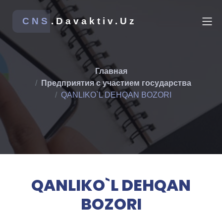
CNS
.Davaktiv.Uz
Главная
Предприятия с участием государства
QANLIKO`L DEHQAN BOZORI
QANLIKO`L DEHQAN
BOZORI