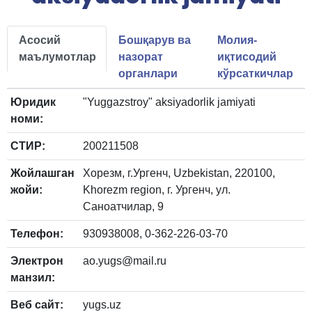
Асосий
Бошқарув ва
Молия-
маълумотлар
назорат
иқтисодий
органлари
кўрсаткичлар
Юридик
"Yuggazstroy" aksiyadorlik jamiyati
номи:
СТИР:
200211508
Жойлашган
Хорезм, г.Ургенч, Uzbekistan, 220100,
жойи:
Khorezm region, г. Ургенч, ул.
Саноатчилар, 9
Телефон:
930938008, 0-362-226-03-70
Электрон
ao.yugs@mail.ru
манзил:
Веб сайт:
yugs.uz