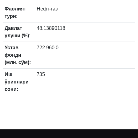
Фаолият
Нефт-газ
тури:
Давлат
48.13890118
улуши (%):
Устав
722 960.0
фонди
(млн. сўм):
Иш
735
ўринлари
сони: