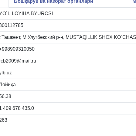
Бошқарув ва назорат органлари
М
YO`L-LOYIHA BYUROSI
300112785
г.Ташкент, М.Улугбекский р-н, MUSTAQILLIK SHOX KO`CHAS
+998909310050
rcb2009@mail.ru
ylb.uz
Лойиҳа
56.38
1 409 678 435.0
263