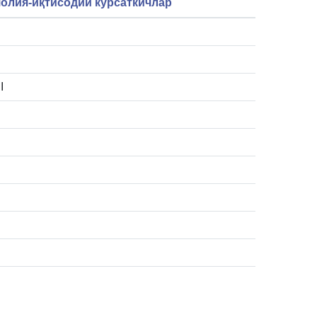
олия-иқтисодий кўрсаткичлар
I