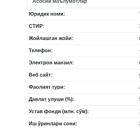
Асосий маълумотлар
Юридик номи:
СТИР:
Жойлашган жойи:
Телефон:
Электрон манзил:
Веб сайт:
Фаолият тури:
Давлат улуши (%):
Устав фонди (млн. сўм):
Иш ўринлари сони: