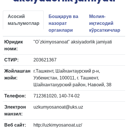
Асосий
Бошқарув ва
Молия-
маълумотлар
назорат
иқтисодий
органлари
кўрсаткичлар
Юридик
"O`zkimyosanoat" aksiyadorlik jamiyati
номи:
СТИР:
203621367
Жойлашган
г.Ташкент, Шайхантаурский р-н,
жойи:
Узбекистан, 100011, г. Ташкент,
Шайхантахурский район, Навоий, 38
Телефон:
712361020, 140-74-02
Электрон
uzkumyosanoat@uks.uz
манзил:
Веб сайт:
http://uzkimyosanoat.uz/