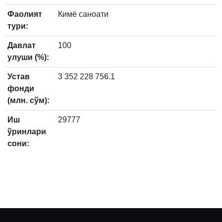
Фаолият
Кимё саноати
тури:
Давлат
100
улуши (%):
Устав
3 352 228 756.1
фонди
(млн. сўм):
Иш
29777
ўринлари
сони: