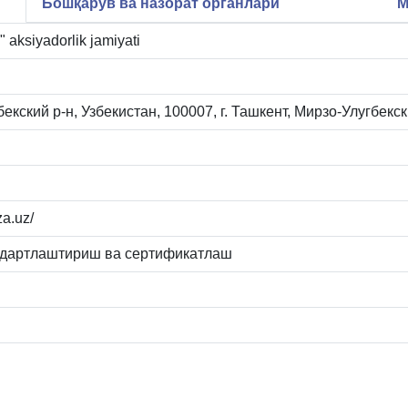
Бошқарув ва назорат органлари
М
 aksiyadorlik jamiyati
бекский р-н, Узбекистан, 100007, г. Ташкент, Мирзо-Улугбекс
za.uz/
ндартлаштириш ва сертификатлаш