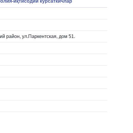
олия-иқтисодий кўрсаткичлар
кий район, ул.Паркентская, дом 51.