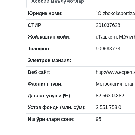
Асосий маълумотлар
Юридик номи:
"O`zbekekspertiza"
СТИР:
201037628
Жойлашган жойи:
г.Ташкент, М.Улуг
Телефон:
909683773
Электрон манзил:
-
Веб сайт:
http://www.experti
Фаолият тури:
Метрология, ста
Давлат улуши (%):
82.56394382
Устав фонди (млн. сўм):
2 551 758.0
Иш ўринлари сони:
95