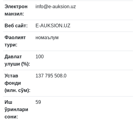
Электрон
info@e-auksion.uz
манзил:
Веб сайт:
E-AUKSION.UZ
Фаолият
номаълум
тури:
Давлат
100
улуши (%):
Устав
137 795 508.0
фонди
(млн. сўм):
Иш
59
ўринлари
сони: