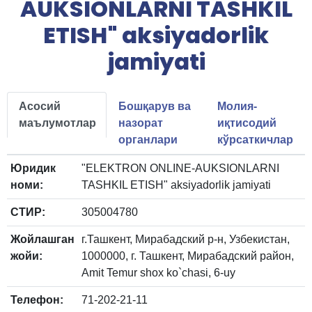
AUKSIONLARNI TASHKIL
ETISH" aksiyadorlik
jamiyati
Асосий
Бошқарув ва
Молия-
маълумотлар
назорат
иқтисодий
органлари
кўрсаткичлар
Юридик
"ELEKTRON ONLINE-AUKSIONLARNI
номи:
TASHKIL ETISH" aksiyadorlik jamiyati
СТИР:
305004780
Жойлашган
г.Ташкент, Мирабадский р-н, Узбекистан,
жойи:
1000000, г. Ташкент, Мирабадский район,
Amit Temur shox ko`chasi, 6-uy
Телефон:
71-202-21-11