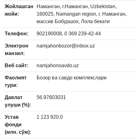
Жойлашган
Наманган, г.Наманган, Uzbekistan,
жойи:
160025, Namangan region, г. Наманган,
массив Бобуршох, Лола бекати
Телефон:
902190008, 0 369 239-42-44
Электрон
namjahonbozor@inbox.uz
манзил:
Веб сайт:
namjahonsavdo.uz
Фаолият
Бозор ва савдо комплекслари
тури:
Давлат
56.97603031
улуши (%):
Устав
1 123 920.0
фонди
(млн. сўм):