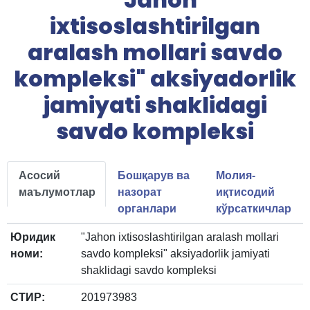
ixtisoslashtirilgan
aralash mollari savdo
kompleksi" aksiyadorlik
jamiyati shaklidagi
savdo kompleksi
Асосий
Бошқарув ва
Молия-
маълумотлар
назорат
иқтисодий
органлари
кўрсаткичлар
Юридик
"Jahon ixtisoslashtirilgan aralash mollari
номи:
savdo kompleksi" aksiyadorlik jamiyati
shaklidagi savdo kompleksi
СТИР:
201973983