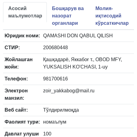
Асосий
Бошқарув ва
Молия-
маълумотлар
назорат
иқтисодий
органлари
кўрсаткичлар
Юридик номи:
QAMASHI DON QABUL QILISH
СТИР:
200680448
Жойлашган
Қашқадарё, Яккабоғ т., OBOD MFY,
жойи:
YUKSALISH KO'CHASI, 1-uy
Телефон:
981700616
Электрон
zoir_yakkabog@mail.ru
манзил:
Веб сайт:
Тўлдирилмоқда
Фаолият тури:
номаълум
Давлат улуши
100