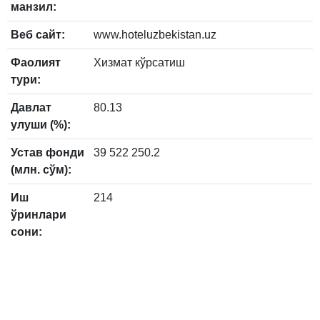
манзил:
Веб сайт:
www.hoteluzbekistan.uz
Фаолият
Хизмат кўрсатиш
тури:
Давлат
80.13
улуши (%):
Устав фонди
39 522 250.2
(млн. сўм):
Иш
214
ўринлари
сони: