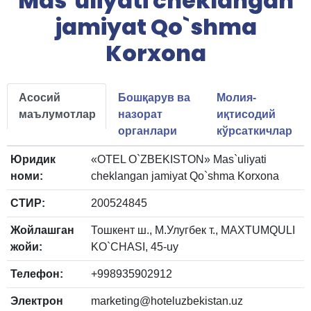
Mas`uliyati cheklangan
jamiyat Qo`shma
Korxona
Асосий
Бошқарув ва
Молия-
маълумотлар
назорат
иқтисодий
органлари
кўрсаткичлар
Юридик
«OTEL O`ZBEKISTON» Mas`uliyati
номи:
cheklangan jamiyat Qo`shma Korxona
СТИР:
200524845
Жойлашган
Тошкент ш., М.Улугбек т., MAXTUMQULI
жойи:
KO`CHASI, 45-uy
Телефон:
+998935902912
Электрон
marketing@hoteluzbekistan.uz