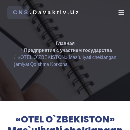
CNS
.Davaktiv.Uz
Главная
Предприятия с участием государства
«OTEL O`ZBEKISTON» Mas`uliyati cheklangan
jamiyat Qo`shma Korxona
«OTEL O`ZBEKISTON»