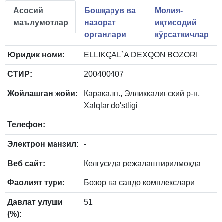
Асосий
Бошқарув ва
Молия-
маълумотлар
назорат
иқтисодий
органлари
кўрсаткичлар
Юридик номи:
ELLIKQAL`A DEXQON BOZORI
СТИР:
200400407
Жойлашган жойи:
Каракалп., Элликкалинский р-н,
Xalqlar do'stligi
Телефон:
Электрон манзил:
-
Веб сайт:
Келгусида режалаштирилмоқда
Фаолият тури:
Бозор ва савдо комплекслари
Давлат улуши
51
(%):