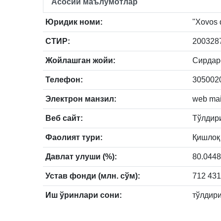
Асосий маълумотлар
Юридик номи:
"Xovos d
СТИР:
200328
Жойлашган жойи:
Сирдарё
Телефон:
3050020
Электрон манзил:
web mai
Веб сайт:
Тўлдир
Фаолият тури:
Қишлоқ
Давлат улуши (%):
80.044
Устав фонди (млн. сўм):
712 431
Иш ўринлари сони:
тўлдир