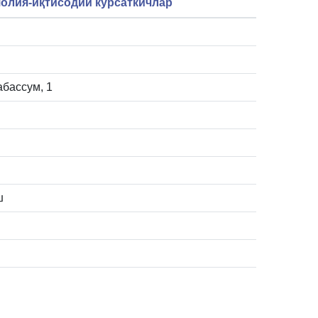
олия-иқтисодий кўрсаткичлар
абассум, 1
ш