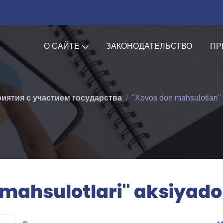
О САЙТЕ
ЗАКОНОДАТЕЛЬСТВО
ПР
иятия с участием государства
"Xovos don mahsulotlari" 
mahsulotlari" aksiyador