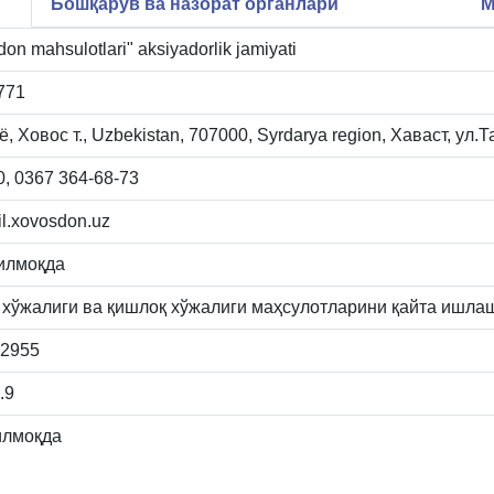
Бошқарув ва назорат органлари
М
on mahsulotlari" aksiyadorlik jamiyati
771
, Ховос т., Uzbekistan, 707000, Syrdarya region, Хаваст, ул.Т
, 0367 364-68-73
l.xovosdon.uz
илмоқда
 хўжалиги ва қишлоқ хўжалиги маҳсулотларини қайта ишла
82955
.9
илмоқда