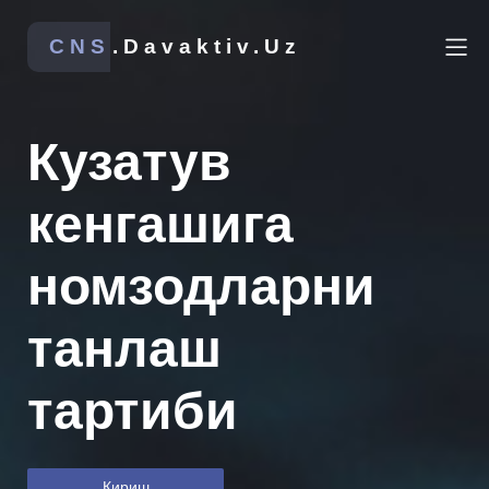
CNS
.Davaktiv.Uz
Кузатув
кенгашига
номзодларни
танлаш
тартиби
Кириш