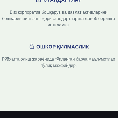
Биз корпоратив бошқарув ва давлат активларини 
бошқаришнинг энг юқори стандартларига жавоб беришга 
интиламиз. 
ОШКОР ҚИЛМАСЛИК
Рўйхатга олиш жараёнида тўпланган барча маълумотлар 
тўлиқ махфийдир.