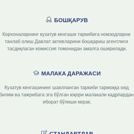
БОШҚАРУВ
Корхоналарнинг кузатув кенгаши таркибига номзодларни 
танлаб олиш Давлат активларини бошқариш агентлиги 
тасдиқлаган комиссия томонидан амалга оширилади.
МАЛАКА ДАРАЖАСИ
Кузатув кенгашининг шаклланган таркиби тармоққа оид 
билим ва тажрибага эга бўлган юқори малакали кадрлардан 
иборат бўлиши керак.

СТАНДАРТЛАР