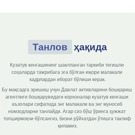
Танлов
ҳақида
Кузатув кенгашининг шаклланган таркиби тегишли 
соҳаларда тажрибага эга бўлган юқори малакали 
кадрлардан иборат бўлиши керак.
Бу мақсадга эришиш учун Давлат активларини бошқариш 
агентлиги бошқарувидаги корхоналар кузатув кенгаши 
аъзолари сифатида энг малакали ва энг муносиб 
номзодларни танлайди. Агар сиз бўш ўринга ҳужжат 
топширмоқчи бўлсангиз, бизни рўйхатдан ўтишга таклиф 
қиламиз.