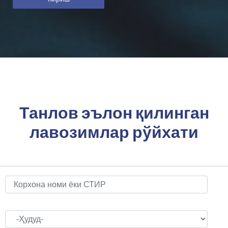
Танлов эълон қилинган
лавозимлар рўйхати