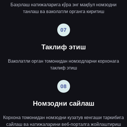
Баҳолаш натижаларига кўра энг мақбул номзодни
танлаш ва ваколатли органга киритиш
07
Таклиф этиш
Ваколатли орган томонидан номзодларни корхонага
таклиф этиш
08
Номзодни сайлаш
Корхона томонидан номзодни кузатув кенгаши таркибига
сайлаш ва натижаларини веб-порталга жойлаштириш