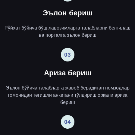
Эълон бериш
Рўйхат бўйича бўш лавозимларга талабларни белгилаш
ва порталга эълон бериш
03
Ариза бериш
Эълон бўйича талабларга жавоб берадиган номзодлар
томонидан тегишли анкетани тўлдириш орқали ариза
бериш
04