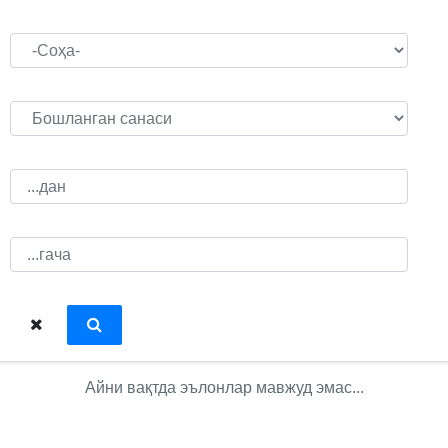
Айни вақтда эълонлар мавжуд эмас...