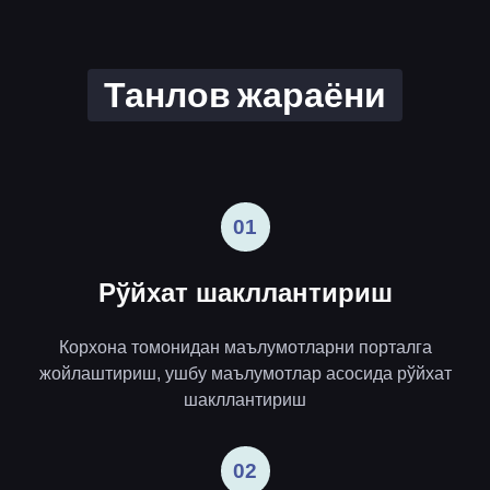
Танлов жараёни
01
Рўйхат шакллантириш
Корхона томонидан маълумотларни порталга
жойлаштириш, ушбу маълумотлар асосида рўйхат
шакллантириш
02