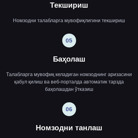
Текшириш
Номзодни талабларга мувофиқлигини текшириш
05
Баҳолаш
Талабларга мувофиқ келадиган номзоднинг аризасини
қабул қилиш ва веб-порталда автоматик тарзда
баҳолашдан ўтказиш
06
Номзодни танлаш