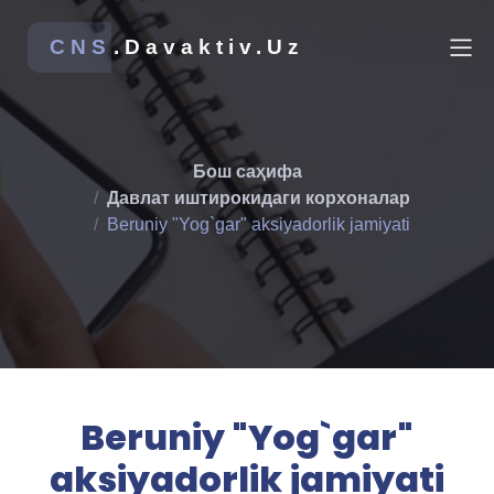
CNS
.Davaktiv.Uz
Бош саҳифа
Давлат иштирокидаги корхоналар
Beruniy "Yog`gar" aksiyadorlik jamiyati
Beruniy "Yog`gar"
aksiyadorlik jamiyati