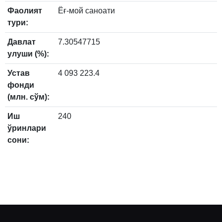
Фаолият
Ёғ-мой саноати
тури:
Давлат
7.30547715
улуши (%):
Устав
4 093 223.4
фонди
(млн. сўм):
Иш
240
ўринлари
сони: