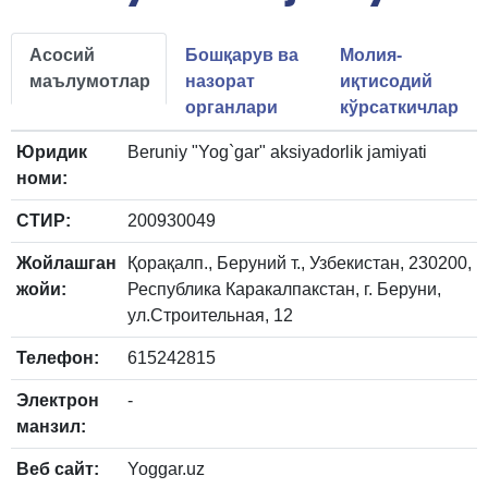
Асосий
Бошқарув ва
Молия-
маълумотлар
назорат
иқтисодий
органлари
кўрсаткичлар
Юридик
Beruniy "Yog`gar" aksiyadorlik jamiyati
номи:
СТИР:
200930049
Жойлашган
Қорақалп., Беруний т., Узбекистан, 230200,
жойи:
Республика Каракалпакстан, г. Беруни,
ул.Строительная, 12
Телефон:
615242815
Электрон
-
манзил:
Веб сайт:
Yoggar.uz