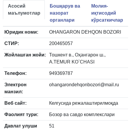
Асосий
Бошқарув ва
Молия-
маълумотлар
назорат
иқтисодий
органлари
кўрсаткичлар
Юридик номи:
OHANGARON DEHQON BOZORI
СТИР:
200465057
Жойлашган жойи:
Тошкент в., Оҳангарон ш.,
A.TEMUR KO`CHASI
Телефон:
949369787
Электрон
ohangarondehqonbozori@mail.ru
манзил:
Веб сайт:
Келгусида режалаштирилмоқда
Фаолият тури:
Бозор ва савдо комплекслари
Давлат улуши
51