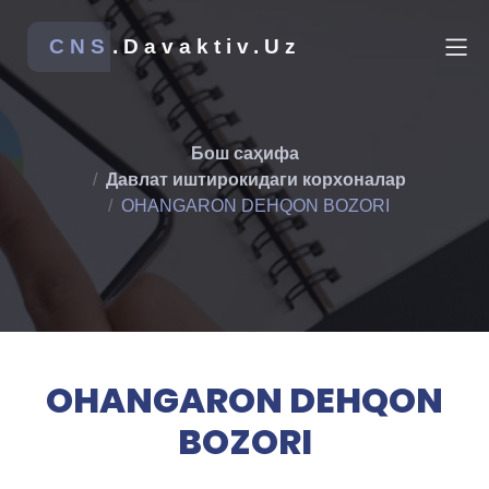
CNS
.Davaktiv.Uz
Бош саҳифа
Давлат иштирокидаги корхоналар
OHANGARON DEHQON BOZORI
OHANGARON DEHQON
BOZORI