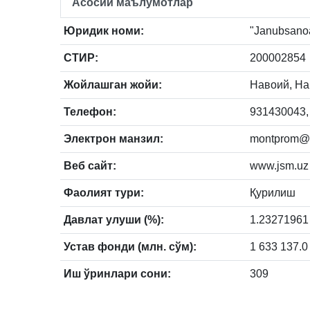
Асосий маълумотлар
Юридик номи:
"Janubsanoa
СТИР:
200002854
Жойлашган жойи:
Навоий, Нав
Телефон:
931430043,
Электрон манзил:
montprom@r
Веб сайт:
www.jsm.uz
Фаолият тури:
Қурилиш
Давлат улуши (%):
1.23271961
Устав фонди (млн. сўм):
1 633 137.0
Иш ўринлари сони:
309