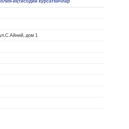
олия-иқтисодий кўрсаткичлар
ул.С.Айний, дом 1