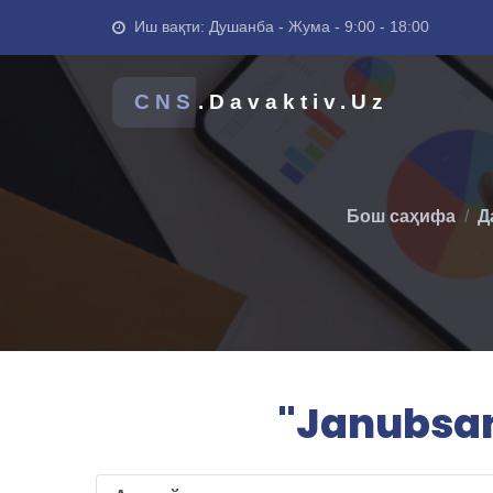
Иш вақти: Душанба - Жума - 9:00 - 18:00
CNS
.Davaktiv.Uz
Бош саҳифа
Д
"Janubsan