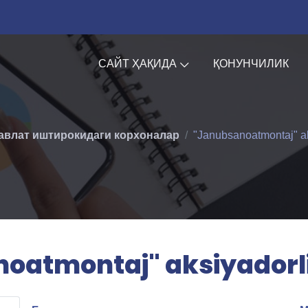
САЙТ ҲАҚИДА
ҚОНУНЧИЛИК
авлат иштирокидаги корхоналар
"Janubsanoatmontaj" ak
oatmontaj" aksiyadorli