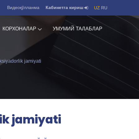
Видеоқўлланма
Кабинетга кириш
UZ
RU
КОРХОНАЛАР
УМУМИЙ ТАЛАБЛАР
siyadorlik jamiyati
k jamiyati