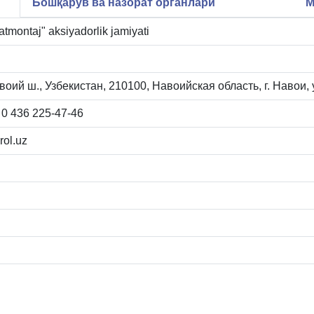
Бошқарув ва назорат органлари
М
tmontaj" aksiyadorlik jamiyati
оий ш., Узбекистан, 210100, Навоийская область, г. Навои, 
 0 436 225-47-46
ol.uz