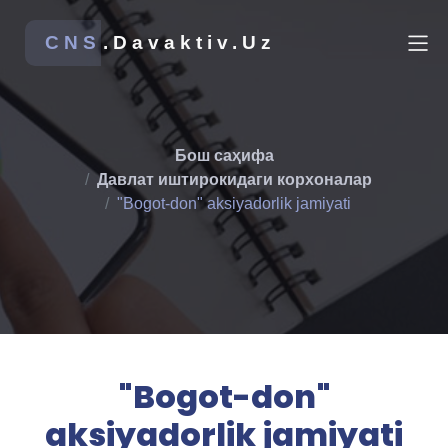
CNS
.Davaktiv.Uz
Бош саҳифа
Давлат иштирокидаги корхоналар
"Bogot-don" aksiyadorlik jamiyati
"Bogot-don"
aksiyadorlik jamiyati