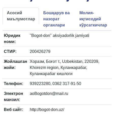
Асосий
Бошқарув ва
Молия-
маълумотлар
назорат
иқтисодий
органлари
кўрсаткичлар
Юридик
"Bogot-don" aksiyadorlik jamiyati
номи:
СТИР:
200426279
Жойлашган
Хоразм, Боғот т., Uzbekistan, 220209,
жойи:
Khorezm region, Куланкарабаг,
Куланкарабаг кишлоги
Телефон:
939223280, 0362 317-91-50
Электрон
aoBogotdon@mail.ru
манзил:
Веб сайт:
http://bogot-don.uz/