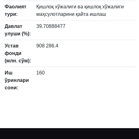
Фаолият
Қишлоқ хўжалиги ва қишлоқ хўжалиги
тури:
маҳсулотларини қайта ишлаш
Давлат
39.70888477
улуши (%):
Устав
908 286.4
фонди
(млн. сўм):
Иш
160
ўринлари
сони: