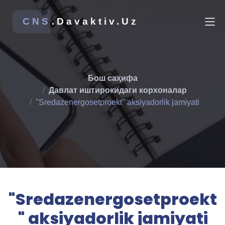
CNS
.Davaktiv.Uz
Бош саҳифа
Давлат иштирокидаги корхоналар
"Sredazenergosetproekt" aksiyadorlik jamiyati
"Sredazenergosetproekt
" aksiyadorlik jamiyati