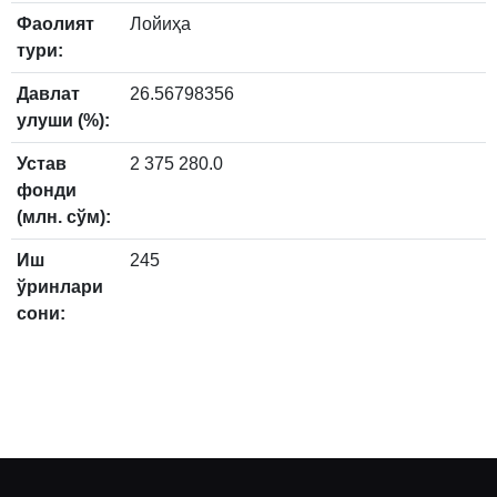
Фаолият
Лойиҳа
тури:
Давлат
26.56798356
улуши (%):
Устав
2 375 280.0
фонди
(млн. сўм):
Иш
245
ўринлари
сони: