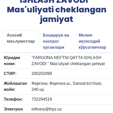
Mas'uliyati cheklangan
jamiyat
Асосий
Бошқарув ва
Молия-
маълумотлар
назорат
иқтисодий
органлари
кўрсаткичлар
Юридик
"FARGONA NEFTNI QAYTA ISHLASH
номи:
ZAVODI " Mas'uliyati cheklangan jamiyat
СТИР:
200202099
Жойлашган
Фарғона, Фарғона ш., Sanoat ko'chasi,
жойи:
240-uy.
Телефон:
732294519
Электрон
refinery@fnpz.uz