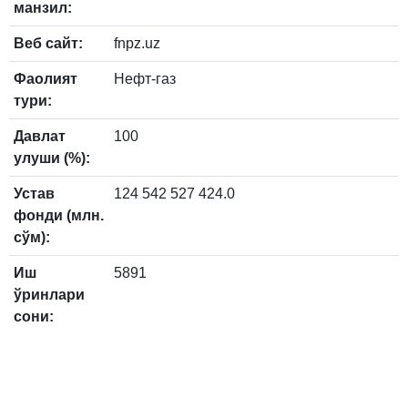
манзил:
Веб сайт:
fnpz.uz
Фаолият
Нефт-газ
тури:
Давлат
100
улуши (%):
Устав
124 542 527 424.0
фонди (млн.
сўм):
Иш
5891
ўринлари
сони: