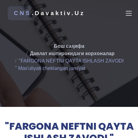
CNS
.Davaktiv.Uz
Бош саҳифа
Давлат иштирокидаги корхоналар
"FARGONA NEFTNI QAYTA ISHLASH ZAVODI
" Mas'uliyati cheklangan jamiyat
"FARGONA NEFTNI QAYTA
ISHLASH ZAVODI "