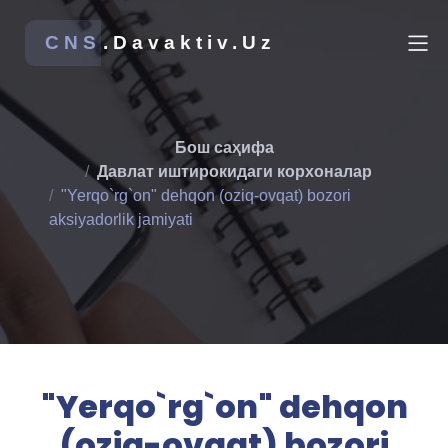
CNS
.Davaktiv.Uz
Бош саҳифа
Давлат иштирокидаги корхоналар
"Yerqo`rg`on" dehqon (oziq-ovqat) bozori
aksiyadorlik jamiyati
"Yerqo`rg`on" dehqon
(oziq-ovqat) bozori