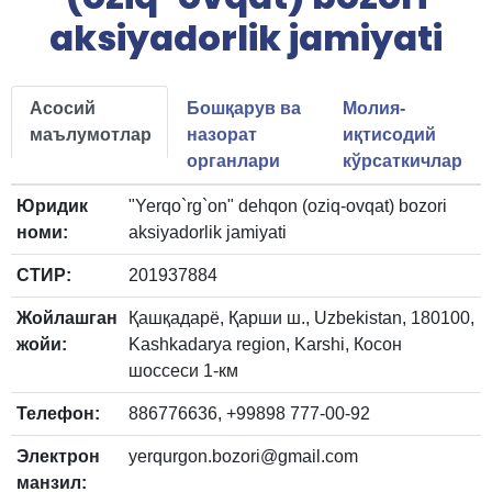
aksiyadorlik jamiyati
Асосий
Бошқарув ва
Молия-
маълумотлар
назорат
иқтисодий
органлари
кўрсаткичлар
Юридик
"Yerqo`rg`on" dehqon (oziq-ovqat) bozori
номи:
aksiyadorlik jamiyati
СТИР:
201937884
Жойлашган
Қашқадарё, Қарши ш., Uzbekistan, 180100,
жойи:
Kashkadarya region, Karshi, Косон
шоссеси 1-км
Телефон:
886776636, +99898 777-00-92
Электрон
yerqurgon.bozori@gmail.com
манзил: