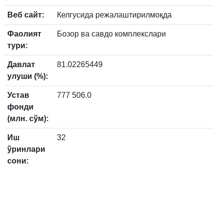
Веб сайт:
Келгусида режалаштирилмоқда
Фаолият
Бозор ва савдо комплекслари
тури:
Давлат
81.02265449
улуши (%):
Устав
777 506.0
фонди
(млн. сўм):
Иш
32
ўринлари
сони: