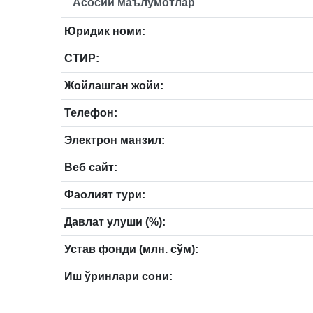
Асосий маълумотлар
Юридик номи:
СТИР:
Жойлашган жойи:
Телефон:
Электрон манзил:
Веб сайт:
Фаолият тури:
Давлат улуши (%):
Устав фонди (млн. сўм):
Иш ўринлари сони: