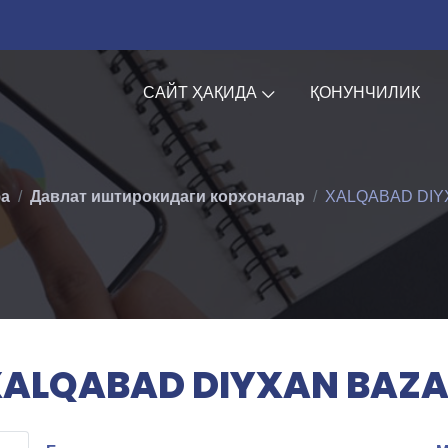
САЙТ ҲАҚИДА
ҚОНУНЧИЛИК
фа
Давлат иштирокидаги корхоналар
XALQABAD DIY
ALQABAD DIYXAN BAZ