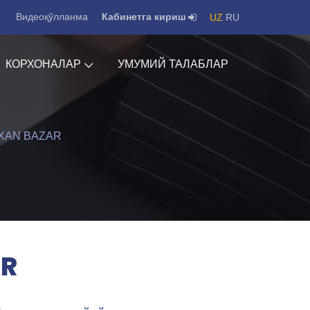
Видеоқўлланма
Кабинетга кириш
UZ
RU
КОРХОНАЛАР
УМУМИЙ ТАЛАБЛАР
XAN BAZAR
AR