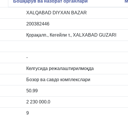
Бошқарув ва назорат органлари
М
XALQABAD DIYXAN BAZAR
200382446
Қорақалп., Кегейли т., XALXABAD GUZARI
-
Келгусида режалаштирилмоқда
Бозор ва савдо комплекслари
50.99
2 230 000.0
9