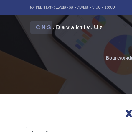
Иш вақти: Душанба - Жума - 9:00 - 18:00
CNS
.Davaktiv.Uz
Бош саҳи
X