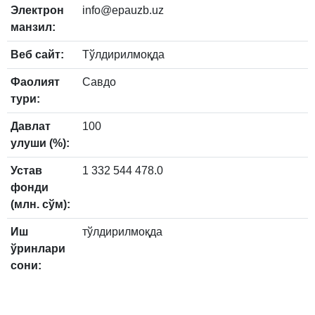
Электрон
info@epauzb.uz
манзил:
Веб сайт:
Тўлдирилмоқда
Фаолият
Савдо
тури:
Давлат
100
улуши (%):
Устав
1 332 544 478.0
фонди
(млн. сўм):
Иш
тўлдирилмоқда
ўринлари
сони: