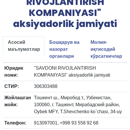
RIVOJLANTIRISH
KOMPANIYASI"
aksiyadorlik jamiyati
Асосий
Бошқарув ва
Молия-
маълумотлар
назорат
иқтисодий
органлари
кўрсаткичлар
Юридик
"SAVDONI RIVOJLANTIRISH
номи:
KOMPANIYASI" aksiyadorlik jamiyati
СТИР:
306303488
Жойлашган
Тошкент ш., Миробод т., Узбекистан,
жойи:
100060, г. Ташкент, Мирабадский район,
Oybek MFY, T.Shevchenko ko`chasi, 34-uy
Телефон:
913097001, +998 93 558 92 68