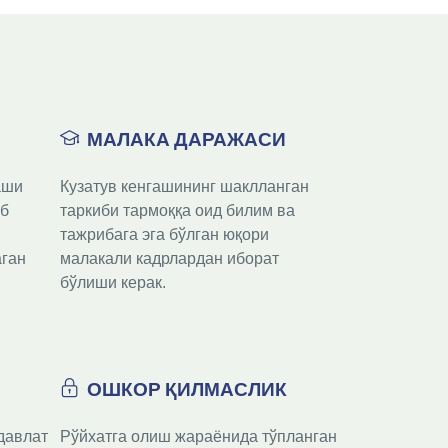
МАЛАКА ДАРАЖАСИ
ши 
Кузатув кенгашининг шаклланган 
б 
таркиби тармоққа оид билим ва 
тажрибага эга бўлган юқори 
ган 
малакали кадрлардан иборат 
бўлиши керак.

ОШКОР ҚИЛМАСЛИК
авлат 
Рўйхатга олиш жараёнида тўпланган 