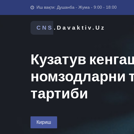
Иш вақти: Душанба - Жума - 9:00 - 18:00
CNS
.Davaktiv.Uz
Кузатув кенга
номзодларни 
тартиби
Кириш