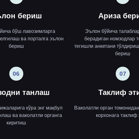
лон бериш
Ариза бер
ўйича бўш лавозимларга
Эълон бўйича талабла
елгилаш ва порталга эълон
берадиган номзодлар 
бериш
тегишли анкетани тўлдириш
бериш
06
07
зодни танлаш
Таклиф эт
ижаларига кўра энг мақбул
Ваколатли орган томонида
нлаш ва ваколатли органга
корхонага таклиф
киритиш