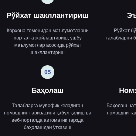
Рўйхат шакллантириш
Эъ
Корхона томонидан маълумотларни
Рўйхат б
порталга жойлаштириш, ушбу
талабларни б
маълумотлар асосида рўйхат
шакллантириш
05
Баҳолаш
Ном
Талабларга мувофиқ келадиган
Баҳолаш нат
номзоднинг аризасини қабул қилиш ва
номзодни та
веб-порталда автоматик тарзда
баҳолашдан ўтказиш