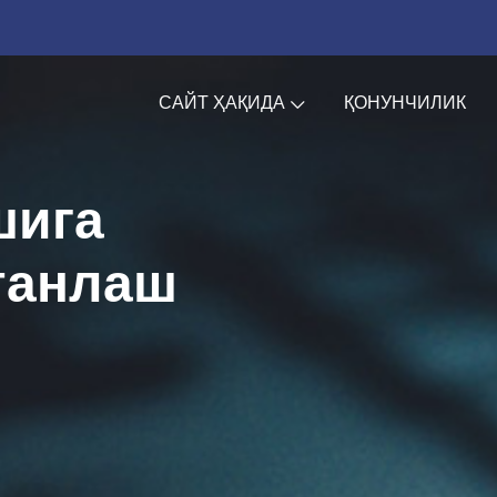
САЙТ ҲАҚИДА
ҚОНУНЧИЛИК
шига
танлаш