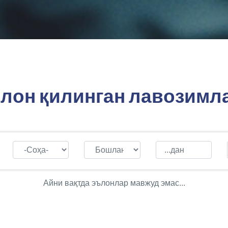
лон қилинган лавозимл
Айни вақтда эълонлар мавжуд эмас...