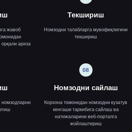
иш
Текшириш
рга жавоб
Номзодни талабларга мувофиқлигини
томонидан
текшириш
 орқали ариза
08
иш
Номзодни сайлаш
н номзодларни
Корхона томонидан номзодни кузатув
 этиш
кенгаши таркибига сайлаш ва
натижаларини веб-порталга
жойлаштириш