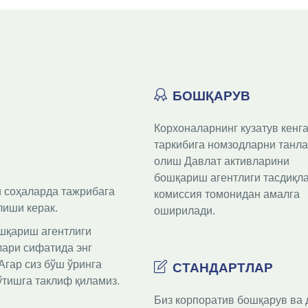
БОШҚАРУВ
Корхоналарнинг кузатув кенга
таркибига номзодларни танла
олиш Давлат активларини 
бошқариш агентлиги тасдиқла
 соҳаларда тажрибага 
комиссия томонидан амалга 
лиши керак.
оширилади.
шқариш агентлиги 
ари сифатида энг 
гар сиз бўш ўринга 
СТАНДАРТЛАР
ўтишга таклиф қиламиз.
Биз корпоратив бошқарув ва д