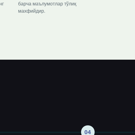
г 
барча маълумотлар тўлиқ 
махфийдир.
04