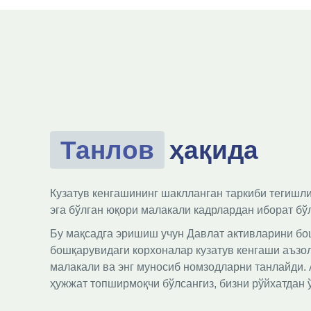
Танлов
ҳақида
Кузатув кенгашининг шаклланган таркиби тегишли
эга бўлган юқори малакали кадрлардан иборат бў
Бу мақсадга эришиш учун Давлат активларини бо
бошқарувидаги корхоналар кузатув кенгаши аъзол
малакали ва энг муносиб номзодларни танлайди. А
ҳужжат топширмоқчи бўлсангиз, бизни рўйхатдан 