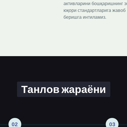
активларини бошқаришнинг эн
юқори стандартларига жавоб 
беришга интиламиз. 
Танлов жараёни
02
03