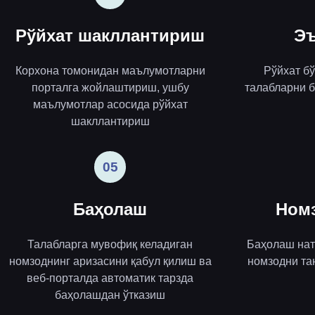
Рўйхат шакллантириш
Эъ
Корхона томонидан маълумотларни
Рўйхат б
порталга жойлаштириш, ушбу
талабларни б
маълумотлар асосида рўйхат
шакллантириш
05
Баҳолаш
Ном
Талабларга мувофиқ келадиган
Баҳолаш нат
номзоднинг аризасини қабул қилиш ва
номзодни та
веб-порталда автоматик тарзда
баҳолашдан ўтказиш