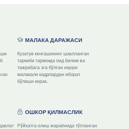
МАЛАКА ДАРАЖАСИ
ши 
Кузатув кенгашининг шаклланган 
б 
таркиби тармоққа оид билим ва 
тажрибага эга бўлган юқори 
ган 
малакали кадрлардан иборат 
бўлиши керак.

ОШКОР ҚИЛМАСЛИК
авлат 
Рўйхатга олиш жараёнида тўпланган 