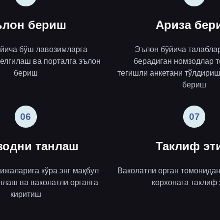
лон бериш
Ариза бер
ўйича бўш лавозимларга
Эълон бўйича талабла
елгилаш ва порталга эълон
берадиган номзодлар 
бериш
тегишли анкетани тўлдириш
бериш
06
07
зодни танлаш
Таклиф эт
ижаларига кўра энг мақбул
Ваколатли орган томонида
нлаш ва ваколатли органга
корхонага таклиф
киритиш