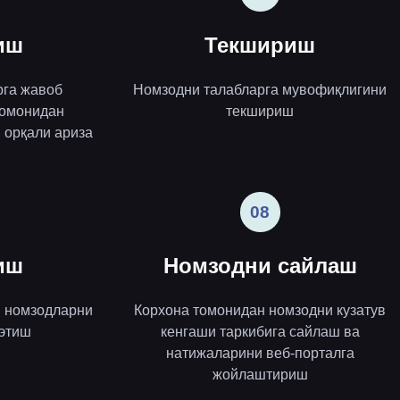
иш
Текшириш
рга жавоб
Номзодни талабларга мувофиқлигини
томонидан
текшириш
 орқали ариза
08
иш
Номзодни сайлаш
н номзодларни
Корхона томонидан номзодни кузатув
 этиш
кенгаши таркибига сайлаш ва
натижаларини веб-порталга
жойлаштириш