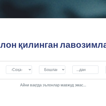
лон қилинган лавозимл
Айни вақтда эълонлар мавжуд эмас...