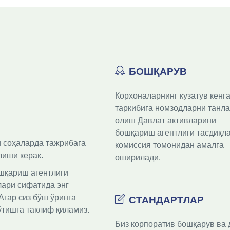
БОШҚАРУВ
Корхоналарнинг кузатув кенга
таркибига номзодларни танла
олиш Давлат активларини 
бошқариш агентлиги тасдиқла
 соҳаларда тажрибага 
комиссия томонидан амалга 
лиши керак.
оширилади.
шқариш агентлиги 
ари сифатида энг 
гар сиз бўш ўринга 
СТАНДАРТЛАР
ўтишга таклиф қиламиз.
Биз корпоратив бошқарув ва д