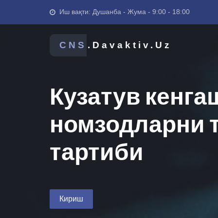
Иш вақти: Душанба - Жума - 9:00 - 18:00
CNS
.Davaktiv.Uz
Кузатув кенга
номзодларни 
тартиби
Кириш