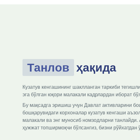
Танлов
ҳақида
Кузатув кенгашининг шаклланган таркиби тегишли
эга бўлган юқори малакали кадрлардан иборат бў
Бу мақсадга эришиш учун Давлат активларини бо
бошқарувидаги корхоналар кузатув кенгаши аъзол
малакали ва энг муносиб номзодларни танлайди. А
ҳужжат топширмоқчи бўлсангиз, бизни рўйхатдан 