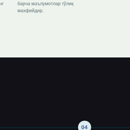
г 
барча маълумотлар тўлиқ 
махфийдир.
04