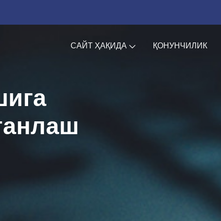
САЙТ ҲАҚИДА
ҚОНУНЧИЛИК
шига
танлаш