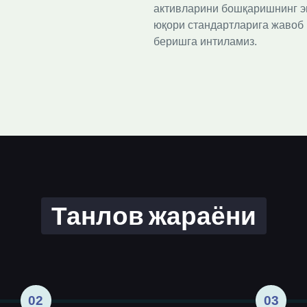
активларини бошқаришнинг эн
юқори стандартларига жавоб 
беришга интиламиз. 
Танлов жараёни
02
03