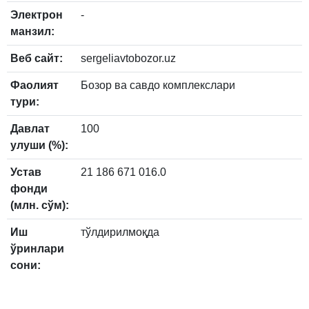
Электрон
-
манзил:
Веб сайт:
sergeliavtobozor.uz
Фаолият
Бозор ва савдо комплекслари
тури:
Давлат
100
улуши (%):
Устав
21 186 671 016.0
фонди
(млн. сўм):
Иш
тўлдирилмоқда
ўринлари
сони: