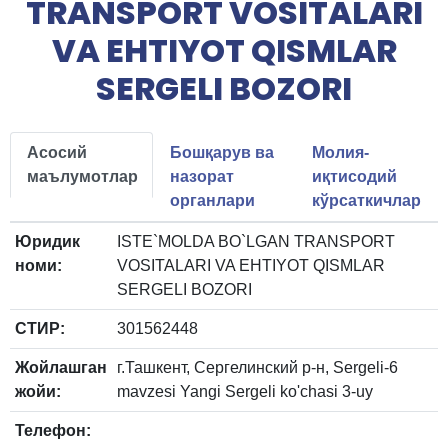
TRANSPORT VOSITALARI
VA EHTIYOT QISMLAR
SERGELI BOZORI
Асосий
Бошқарув ва
Молия-
маълумотлар
назорат
иқтисодий
органлари
кўрсаткичлар
Юридик
ISTE`MOLDA BO`LGAN TRANSPORT
номи:
VOSITALARI VA EHTIYOT QISMLAR
SERGELI BOZORI
СТИР:
301562448
Жойлашган
г.Ташкент, Сергелинский р-н, Sergeli-6
жойи:
mavzesi Yangi Sergeli ko'chasi 3-uy
Телефон: