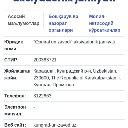
Асосий
Бошқарув ва
Молия-
маълумотлар
назорат
иқтисодий
органлари
кўрсаткичлар
Юридик
"Qonirat un zavodi" aksiyadorlik jamiyati
номи:
СТИР:
200383721
Жойлашган
Каракалп., Кунградский р-н, Uzbekistan,
жойи:
230600, The Republic of Karakalpakstan, г.
Кунград, Промзона
Телефон:
3122863
Электрон
-
манзил:
Веб сайт:
kungrad-un-zavod.uz.