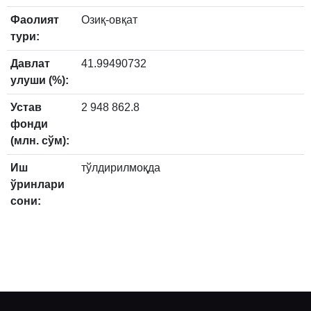
Фаолият
Озиқ-овқат
тури:
Давлат
41.99490732
улуши (%):
Устав
2 948 862.8
фонди
(млн. сўм):
Иш
тўлдирилмоқда
ўринлари
сони: