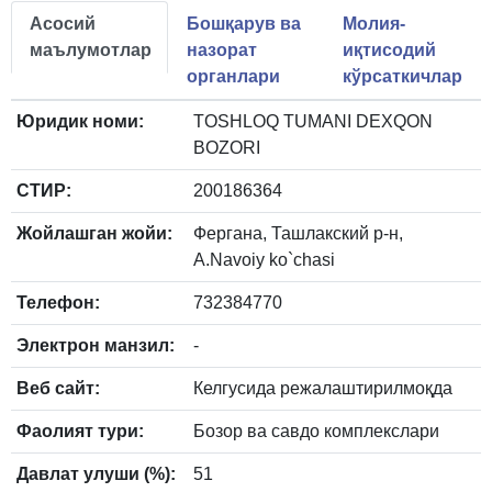
Асосий
Бошқарув ва
Молия-
маълумотлар
назорат
иқтисодий
органлари
кўрсаткичлар
Юридик номи:
TOSHLOQ TUMANI DEXQON
BOZORI
СТИР:
200186364
Жойлашган жойи:
Фергана, Ташлакский р-н,
A.Navoiy ko`chasi
Телефон:
732384770
Электрон манзил:
-
Веб сайт:
Келгусида режалаштирилмоқда
Фаолият тури:
Бозор ва савдо комплекслари
Давлат улуши (%):
51