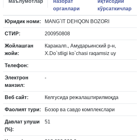
маълумотлар
назорат
иқтисодий
органлари
кўрсаткичлар
Юридик номи:
MANG`IT DEHQON BOZORI
СТИР:
200950808
Жойлашган
Каракалп., Амударьинский р-н,
жойи:
X.Do`stligi ko`chasi raqamsiz uy
Телефон:
Электрон
-
манзил:
Веб сайт:
Келгусида режалаштирилмоқда
Фаолият тури:
Бозор ва савдо комплекслари
Давлат улуши
51
(%):