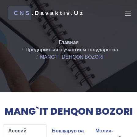
CNS
.Davaktiv.Uz
Главная
Предприятия с участием государства
MANG`IT DEHQON BOZORI
MANG`IT DEHQON BOZORI
Асосий
Бошқарув ва
Молия-