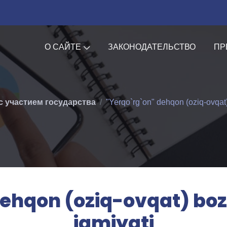
О САЙТЕ
ЗАКОНОДАТЕЛЬСТВО
ПР
с участием государства
"Yerqo`rg`on" dehqon (oziq-ovqat)
ehqon (oziq-ovqat) boz
jamiyati