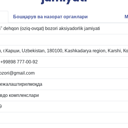
Бошқарув ва назорат органлари
М
" dehqon (oziq-ovqat) bozori aksiyadorlik jamiyati
 г.Карши, Uzbekistan, 180100, Kashkadarya region, Karshi, 
 +99898 777-00-92
bozori@gmail.com
режалаштирилмоқда
авдо комплекслари
9