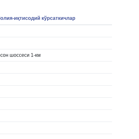
олия-иқтисодий кўрсаткичлар
Косон шоссеси 1-км