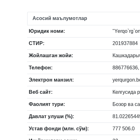
Асосий маълумотлар
Юридик номи:
"Yerqo`rg`on
СТИР:
201937884
Жойлашган жойи:
Кашкадарья,
Телефон:
886776636,
Электрон манзил:
yerqurgon.
Веб сайт:
Келгусида 
Фаолият тури:
Бозор ва с
Давлат улуши (%):
81.0226544
Устав фонди (млн. сўм):
777 506.0